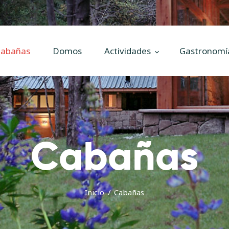
Inicio
Cabañas
El Aura Lodge
abañas
Domos
Actividades
Gastronomí
Descubrí el corazón del Parque Los Alerces, Patagonia Argentina
Domos
Actividades
Gastronomía
Precios
Cabañas
Inicio
Cabañas