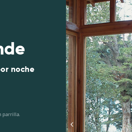
nde
por noche
 parrilla.