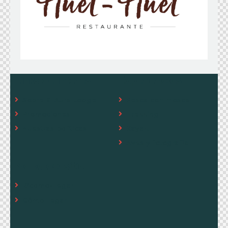
Links de interés
Experiencias
Sobre El Aura Lodge
Pesca con mosca
Promociones
Trekking
Nuestras políticas
Kayak
Aves y fotografía
Mapa del sitio
como-llegar
Cómo llegar